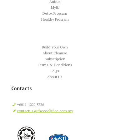
Antiox
Mylk
Detox Program
Healthy Program
Build Your Own
About Cleanse
Subscription
Terms & Conditions
FAQs
About Us
Contacts
+6011-1222 5226
contactus@thecooljuice.com.my